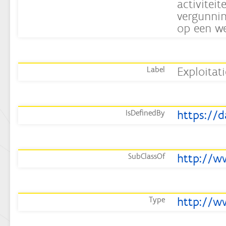
activiteit
vergunnin
op een we
Exploitati
Label
IsDefinedBy
http://w
SubClassOf
http://w
Type