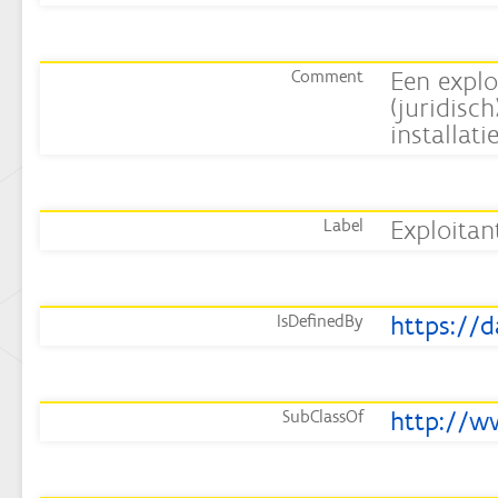
Een explo
Comment
(juridisch
installati
Exploitan
Label
IsDefinedBy
http://w
SubClassOf