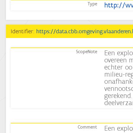
http://w
Type
Identifier:
https://data.cbb.omgeving.vlaanderen
Een explo
ScopeNote
overeen m
echter oo
milieu-r
onafhanke
vennootsc
gerekend. 
deelverza
Een explo
Comment