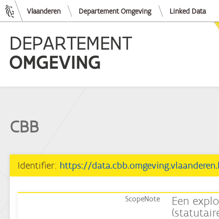
Vlaanderen
Departement Omgeving
Linked Data
CBB
Identifier:
https://data.cbb.omgeving.vlaanderen
Een explo
ScopeNote
(statutair